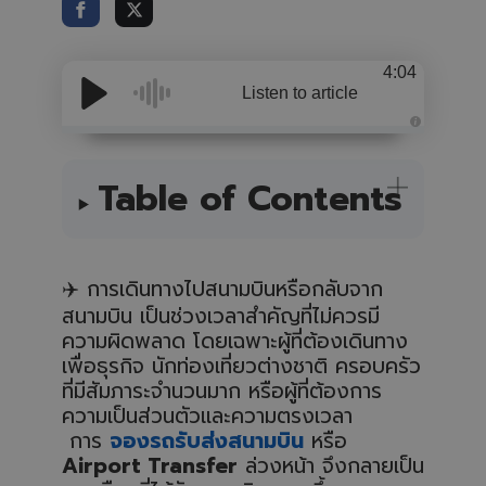
4:04
Listen to article
A
u
d
i
Table of Contents
o
i
s
g
e
n
e
✈️
การเดินทางไปสนามบินหรือกลับจาก
r
a
สนามบิน เป็นช่วงเวลาสำคัญที่ไม่ควรมี
t
e
ความผิดพลาด โดยเฉพาะผู้ที่ต้องเดินทาง
d
b
เพื่อธุรกิจ นักท่องเที่ยวต่างชาติ ครอบครัว
y
A
ที่มีสัมภาระจำนวนมาก หรือผู้ที่ต้องการ
I
a
ความเป็นส่วนตัวและความตรงเวลา
n
d
การ
จองรถรับส่งสนามบิน
หรือ
m
a
Airport Transfer
ล่วงหน้า จึงกลายเป็น
y
h