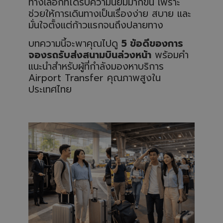
ทางเลือกที่ได้รับความนิยมมากขึ้น เพราะ
a
v
ช่วยให้การเดินทางเป็นเรื่องง่าย สบาย และ
e
s
มั่นใจตั้งแต่ก้าวแรกจนถึงปลายทาง
li
g
h
บทความนี้จะพาคุณไปดู
5 ข้อดีของการ
t
p
จองรถรับส่งสนามบินล่วงหน้า
พร้อมคำ
r
o
แนะนำสำหรับผู้ที่กำลังมองหาบริการ
n
u
Airport Transfer คุณภาพสูงใน
n
ประเทศไทย
c
i
a
ti
o
n
n
u
a
n
c
e
s
.