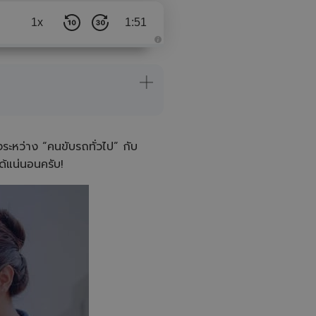
1x
1:51
A
u
d
i
o
i
s
g
e
n
e
งระหว่าง “คนขับรถทั่วไป” กับ
r
a
ด้แน่นอนครับ!
t
e
d
b
y
A
I
a
n
d
m
a
y
h
a
v
e
s
li