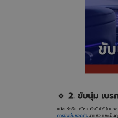
🔹 2. ขับนุ่ม เบรก
แม้จะเร่งรีบแค่ไหน ถ้าขับได้นุ่ม
การขับขี่ปลอดภัย
มาแล้ว และเป็นค