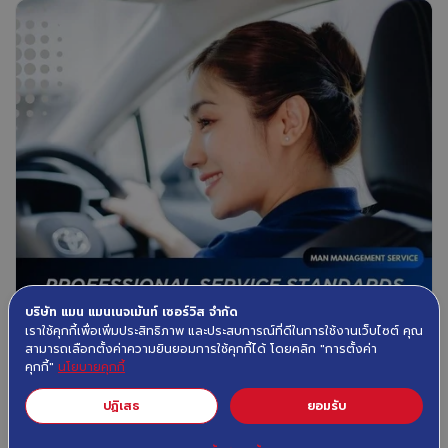
บริษัท แมน แมนเนจเม้นท์ เซอร์วิส จำกัด
เราใช้คุกกี้เพื่อเพิ่มประสิทธิภาพ และประสบการณ์ที่ดีในการใช้งานเว็บไซต์ คุณ
สามารถเลือกตั้งค่าความยินยอมการใช้คุกกี้ได้ โดยคลิก "การตั้งค่า
August 27th, 2025
3 minute read
คุกกี้"
นโยบายคุกกี้
Manserv: Professional Service
ปฏิเสธ
ยอมรับ
Standards for Every Journey You Can