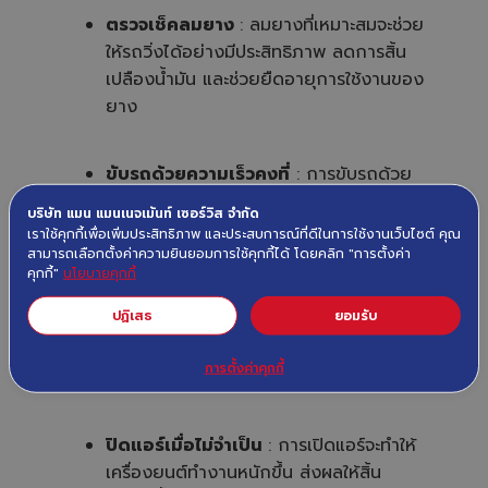
li
ตรวจเช็คลมยาง
: ลมยางที่เหมาะสมจะช่วย
g
h
ให้รถวิ่งได้อย่างมีประสิทธิภาพ ลดการสิ้น
t
p
เปลืองน้ำมัน และช่วยยืดอายุการใช้งานของ
r
o
ยาง
n
u
n
c
i
ขับรถด้วยความเร็วคงที่
: การขับรถด้วย
a
ti
ความเร็วคงที่ จะช่วยลดการสิ้นเปลืองน้ำมัน
o
n
บริษัท แมน แมนเนจเม้นท์ เซอร์วิส จำกัด
n
มากกว่าการเร่งและเบรกบ่อยๆ
เราใช้คุกกี้เพื่อเพิ่มประสิทธิภาพ และประสบการณ์ที่ดีในการใช้งานเว็บไซต์ คุณ
u
a
สามารถเลือกตั้งค่าความยินยอมการใช้คุกกี้ได้ โดยคลิก "การตั้งค่า
n
คุกกี้"
นโยบายคุกกี้
c
e
หลีกเลี่ยงการบรรทุกของที่ไม่จำเป็น
:
s
ปฏิเสธ
ยอมรับ
.
การบรรทุกของที่ไม่จำเป็นมากเกินไป จะ
ทำให้รถมีน้ำหนักมากขึ้น ส่งผลให้สิ้นเปลือง
การตั้งค่าคุกกี้
น้ำมันมากขึ้น
ปิดแอร์เมื่อไม่จำเป็น
: การเปิดแอร์จะทำให้
เครื่องยนต์ทำงานหนักขึ้น ส่งผลให้สิ้น