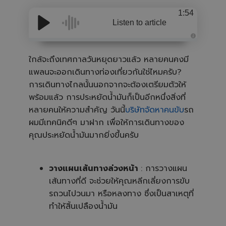
1:54
Listen to article
A
u
d
ใกล้จะถึงเทศกาลวันหยุดยาวแล้ว หลายคนคงมี
i
o
แพลนจะออกเดินทางท่องเที่ยวกันใช่ไหมครับ?
i
s
การเดินทางไกลนั้นนอกจากจะต้องเตรียมตัวให้
g
e
พร้อมแล้ว การประหยัดน้ำมันก็เป็นอีกหนึ่งสิ่งที่
n
e
หลายคนให้ความสำคัญ วันนี้
บริษัทจัดหาคนขับ
รถ
r
a
ผมมีเทคนิคดีๆ มาฝาก เพื่อให้การเดินทางของ
t
e
คุณประหยัดน้ำมันมากยิ่งขึ้นครับ
d
b
y
A
I
a
วางแผนเส้นทางล่วงหน้า
: การวางแผน
n
d
เส้นทางที่ดี จะช่วยให้คุณหลีกเลี่ยงการขับ
m
a
รถวนไปวนมา หรือหลงทาง ซึ่งเป็นสาเหตุที่
y
h
ทำให้สิ้นเปลืองน้ำมัน
a
v
e
s