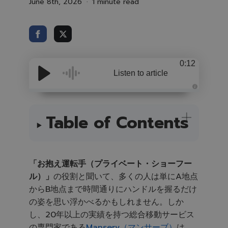
June 8th, 2026
1 minute read
0:12
Listen to article
A
u
d
i
Table of Contents
o
i
s
g
e
n
e
「お抱え運転手（プライベート・ショーフー
r
a
ル）」
の役割と聞いて、多くの人は単にA地点
t
e
からB地点まで時間通りにハンドルを握るだけ
d
b
y
の姿を思い浮かべるかもしれません。しか
A
I
し、20年以上の実績を持つ総合移動サービス
a
n
の専門家である
Manserv（マンサーブ）
は、