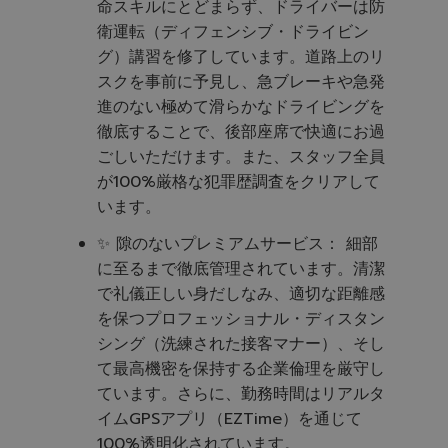
命スキルにとどまらず、ドライバーは防
衛運転（ディフェンシブ・ドライビン
グ）講習を修了しています。道路上のリ
スクを事前に予見し、急ブレーキや急発
進のない極めて滑らかなドライビングを
徹底することで、後部座席で快適にお過
ごしいただけます。また、スタッフ全員
が100%厳格な犯罪歴調査をクリアして
います。
✨ 隙のないプレミアムサービス： 細部
に至るまで徹底管理されています。清潔
で礼儀正しい身だしなみ、適切な距離感
を保つプロフェッショナル・ディスタン
シング（洗練された接客マナー）、そし
て最高機密を保持する企業倫理を厳守し
ています。さらに、勤務時間はリアルタ
イムGPSアプリ（EZTime）を通じて
100%透明化されています。