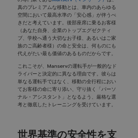
d
m
真のプレミアムな移動とは、車内のあらゆる
a
y
空間において最高水準の「安心感」が伴うべ
h
a
きだと考えています。後部座席に乗るお客様
v
e
（あなた自身、企業のトップエグゼクティ
s
li
ブ、学校へ通う大切なお子様、あるいはご家
g
h
族のご高齢者様）の命と安全は、何ものにも
t
p
代えがたい最も価値のあるものだからです。
r
o
n
u
これこそが、Manservの運転手が一般的なド
n
c
ライバーと決定的に異なる理由です。彼らは
i
a
単なる運転手ではなく、移動の全行程におい
ti
o
てお客様の命に寄り添い、守り抜く「パーソ
n
n
ナル・アシスタント」となるよう、厳格な選
u
a
考と徹底したトレーニングを受けています。
n
c
e
s
.
世界基準
の
安全性
を
支