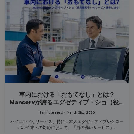
車内における「おもてなし」とは？
Manservが誇るエグゼティブ・ショ（役員
運転手）のサービス基準に迫る
1 minute read
March 31st, 2026
ハイエンドなサービス、特に日本人エグゼクティブやグロー
バル企業への対応において、「質の高いサービス」...