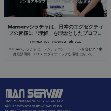
Manservシラチャは、日本のエグゼクティ
ブの皆様に「理解」を理念としたプロフェ
ッショナルなサービスをご提供いたしま
1 minute read
November 12th, 2025
す。
Manservシラチャは、レムチャバン、ラヨーンを含むタイ東
部経済回廊（EEC）のダイナミックな環境において、...
ผู้ให้บริการด้านการสรรหาพนักงานขับรถ