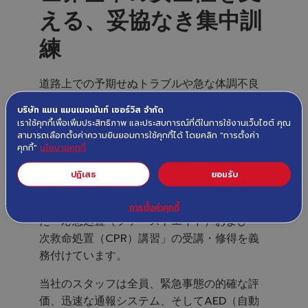
える
、妥協
なき
集中訓
練
道路上での予期せぬトラブルや急な体調不良
は、誰にも予測できず、一刻の猶予も許され
บริษัท แมน แมนเนจเม้นท์ เซอร์วิส จำกัด
ません。わずか一分一秒の遅れが命取りにな
เราใช้คุกกี้เพื่อเพิ่มประสิทธิภาพ และประสบการณ์ที่ดีในการใช้งานเว็บไซต์ คุณ
ることもあります。そのため、Manservでは
สามารถเลือกตั้งค่าความยินยอมการใช้คุกกี้ได้ โดยคลิก "การตั้งค่า
คุกกี้"
นโยบายคุกกี้
独自の安全基準（ゴールドスタンダード）を
さらに強化し、エグゼクティブ運転手から女
ปฏิเสธ
ยอมรับ
性運転手（レディ・ドライバー）に至るま
で、すべてのドライバーに国際基準に準拠し
การตั้งค่าคุกกี้
た「応急処置（ファーストエイド）および一
次救命処置（CPR）講習」の受講・修得を義
務付けています。
当社のスタッフは全員、緊急事態の的確な評
価、迅速な通報システム、そしてAED（自動