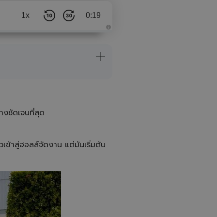
1x
0:19
A
u
d
i
o
i
s
g
e
n
e
r
a
างชัดเจนที่สุด
t
e
d
b
y
A
วเข้าสู่ฮอลล์จัดงาน แต่มันเริ่มต้น
I
a
n
d
m
a
y
h
a
v
e
s
li