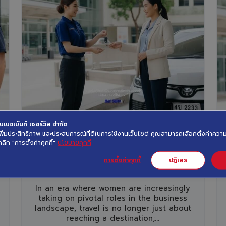
September 29th, 2025
3 minute read
S
เนจเม้นท์ เซอร์วิส จำกัด
ื่อเพิ่มประสิทธิภาพ และประสบการณ์ที่ดีในการใช้งานเว็บไซต์ คุณสามารถเลือกตั้งค่าค
Lady Chauffeur Service from
คลิก "การตั้งค่าคุกกี้"
นโยบายคุกกี้
Manserv: A New Standard of
การตั้งค่าคุกกี้
ปฏิเสธ
Travel That is Confident, Safe,
EN
and Refined for Female
In an era where women are increasingly
Executives
動
taking on pivotal roles in the business
ニ
landscape, travel is no longer just about
reaching a destination;...