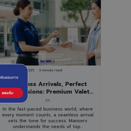
eptember 29th, 2025
3 minute read
วามยินยอมการ
Seamless Arrivals, Perfect
Impressions: Premium Valet
ยอมรับ
Parking from Manserv –
EN
Exclusively Designed for
In the fast-paced business world, where
Executives
every moment counts, a seamless arrival
sets the tone for success. Manserv
understands the needs of top...