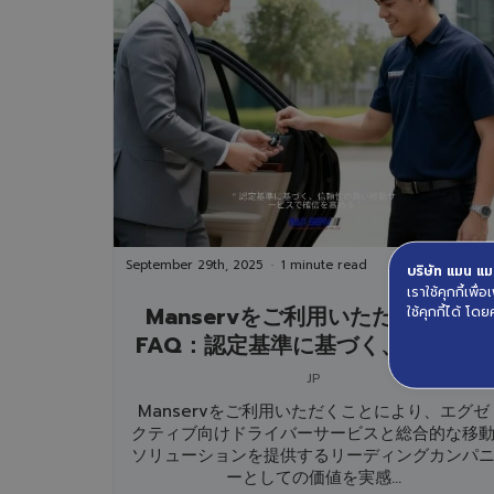
September 29th, 2025
1 minute read
บริษัท แมน แมน
เราใช้คุกกี้เพ
Manservをご利用いただくための
ใช้คุกกี้ได้ โดย
FAQ：認定基準に基づく、信頼性の
高い移動サービスで確信を高める
JP
Manservをご利用いただくことにより、エグゼ
クティブ向けドライバーサービスと総合的な移
ソリューションを提供するリーディングカンパ
ーとしての価値を実感...