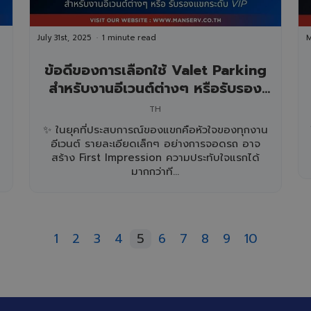
July 31st, 2025
1 minute read
M
ข้อดีของการเลือกใช้ Valet Parking
สำหรับงานอีเวนต์ต่างๆ หรือรับรอง
แขกระดับ VIP
TH
✨ ในยุคที่ประสบการณ์ของแขกคือหัวใจของทุกงาน
อีเวนต์ รายละเอียดเล็กๆ อย่างการจอดรถ อาจ
สร้าง First Impression ความประทับใจแรกได้
มากกว่าที...
1
2
3
4
5
6
7
8
9
10