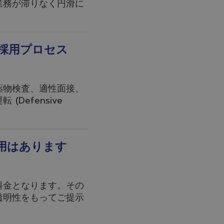
業務が滞りなく円滑に
採用プロセス
薬物検査、適性面接、
efensive
用はあります
料金となります。その
透明性をもってご提示