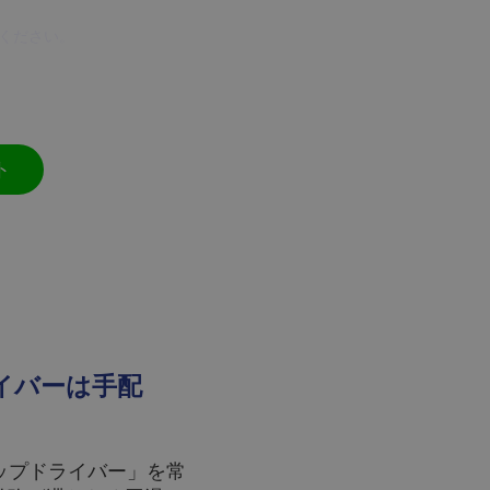
せください。
ト
イバーは手配
アップドライバー」を常